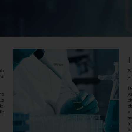
pia
Si
 di
pr
D
rio
va
ato
c
del
cl
lle
e
su
tu
de