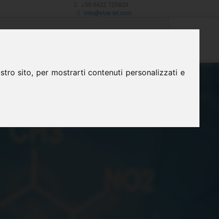
+39 0422 725829
info@vice-srl.com
tro sito, per mostrarti contenuti personalizzati e